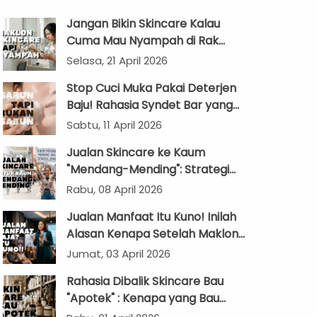
Jangan Bikin Skincare Kalau
Cuma Mau Nyampah di Rak
Kamar Mandi!
Selasa, 21 April 2026
Stop Cuci Muka Pakai Deterjen
Baju! Rahasia Syndet Bar yang
Bikin Kantong Brand Anda Makin
Sabtu, 11 April 2026
Tebal
Jualan Skincare ke Kaum
"Mendang-Mending": Strategi
Produk Murah yang Nggak
Rabu, 08 April 2026
Kelihatan Murahan!
Jualan Manfaat Itu Kuno! Inilah
Alasan Kenapa Setelah Maklon
Kosmetik, Brand Kamu Bakal
Jumat, 03 April 2026
“Zonk” Tanpa Cerita yang Bikin
Rahasia Dibalik Skincare Bau
“Wow”
"Apotek" : Kenapa yang Bau
Kimia Malah Bikin Glowing