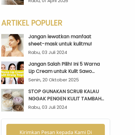
Rabu, 01 April 2026
Maksimal?
ARTIKEL POPULER
Jangan lewatkan manfaat
sheet-mask untuk kulitmu!
Rabu, 03 Juli 2024
Jangan Salah Pilih! Ini 5 Warna
Lip Cream untuk Kulit Sawo
Matang yang Sempurna di Iklim
Senin, 20 Oktober 2025
Tropis
STOP GUNAKAN SCRUB KALAU
NGGAK PENGEN KULIT TAMBAH
CERAH
Rabu, 03 Juli 2024
Kirimkan Pesan kepada Kami Di