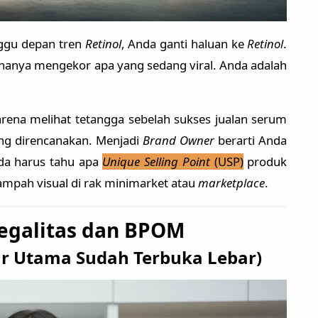
ggu depan tren
Retinol
, Anda ganti haluan ke
Retinol
.
n hanya mengekor apa yang sedang viral. Anda adalah
rena melihat tetangga sebelah sukses jualan serum
ng direncanakan. Menjadi
Brand Owner
berarti Anda
da harus tahu apa
Unique Selling Point
(USP)
produk
ampah visual di rak minimarket atau
marketplace
.
Legalitas dan BPOM
alur Utama Sudah Terbuka Lebar)