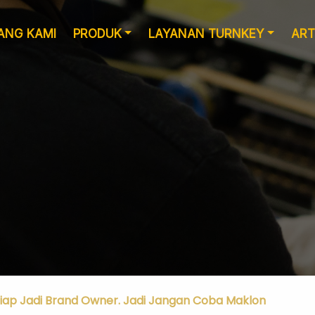
ANG KAMI
PRODUK
LAYANAN TURNKEY
ART
Layanan Desain
Produksi
iap Jadi Brand Owner. Jadi Jangan Coba Maklon