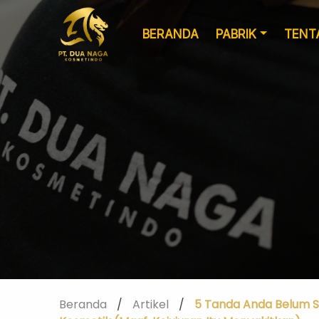
BERANDA
PABRIK
TENT
Formulasi
Kemasan Khusus
Kustom
Beranda
/
Artikel
/
5 Tanda Anda Belum S