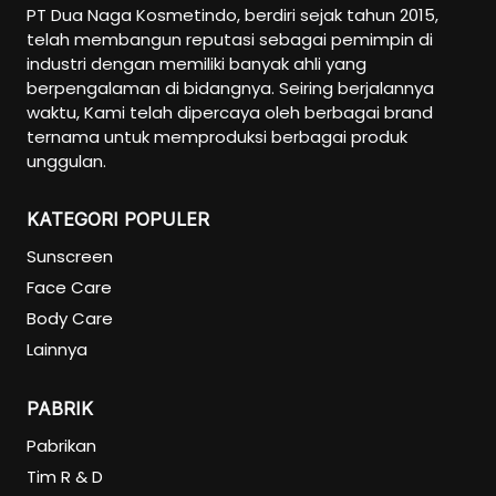
PT Dua Naga Kosmetindo, berdiri sejak tahun 2015,
Pregnancy Skin Care
telah membangun reputasi sebagai pemimpin di
Face Care
industri dengan memiliki banyak ahli yang
Body Care
berpengalaman di bidangnya. Seiring berjalannya
waktu, Kami telah dipercaya oleh berbagai brand
Baby And Kids Care
ternama untuk memproduksi berbagai produk
Body Care
unggulan.
Hair Care
KATEGORI POPULER
Men Care
Sunscreen
Men Skincare
Face Care
Body Care
Lainnya
PABRIK
Pabrikan
Tim R & D