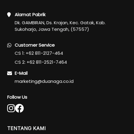
Eye Care
Alamat Pabrik
Eye Cream
Dk. GAMBIRAN, Ds. Krajan, Kec. Gatak, Kab.
Eye Serum
Sukoharjo, Jawa Tengah, (57557)
Body Care
Body Lotion
Customer Service
Body Wash
CS 1: +62 811-2127-464
Body Butter
CS 2: +62 811-2521-7464
Body Scrub
E-Mail
Body Oil
marketing@duanaga.co.id
Hair Care
Hair Mask
Follow Us
Hair Serum
Conditioner
Hair Oil
Shampoo
TENTANG KAMI