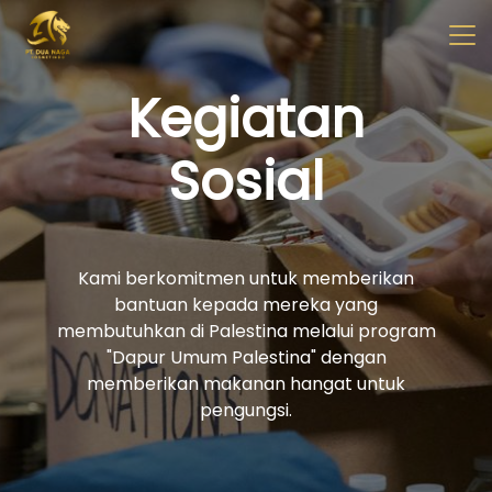
✖
Beranda
Tentang
Artikel
Buletin
Kontak
Kegiatan
Sosial
Pabrikan
Tim R & D
Quality Control
Pameran Perdagangan
Kami berkomitmen untuk memberikan
bantuan kepada mereka yang
membutuhkan di Palestina melalui program
"Dapur Umum Palestina" dengan
memberikan makanan hangat untuk
Face Care
pengungsi.
Skincare Set
Face Oil
Facial Serum