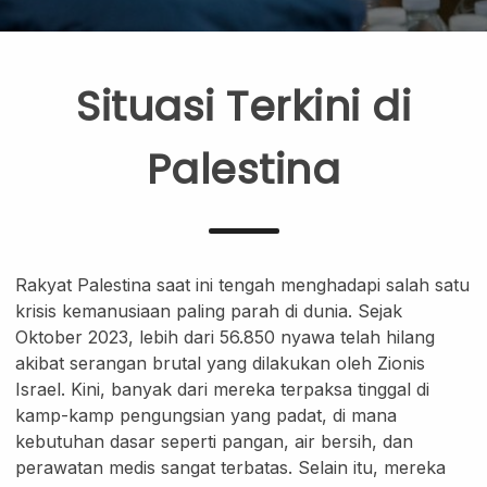
Skincare Cream
Makeup Remover
Face Toner
Situasi Terkini di
Cleanser
Face Scrub
Palestina
Face Mask
Clay Mask
Sheet Mask
Face Off Mask
Rakyat Palestina saat ini tengah menghadapi salah satu
Sleeping Mask
krisis kemanusiaan paling parah di dunia. Sejak
Sunscreen
Oktober 2023, lebih dari 56.850 nyawa telah hilang
Sunscreen Cream
akibat serangan brutal yang dilakukan oleh Zionis
Israel. Kini, banyak dari mereka terpaksa tinggal di
Lip Care
kamp-kamp pengungsian yang padat, di mana
Lip Scrub
kebutuhan dasar seperti pangan, air bersih, dan
Lip Oil
perawatan medis sangat terbatas. Selain itu, mereka