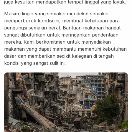
juga kesulitan mendapatkan tempat tinggal yang layak.
Eye Care
Eye Cream
Musim dingin yang semakin mendekat semakin
Eye Serum
memperburuk kondisi ini, membuat kehidupan para
pengungsi semakin berat. Bantuan makanan hangat
Body Care
sangat dibutuhkan untuk meringankan penderitaan
Body Lotion
mereka. Kami berkomitmen untuk menyediakan
Body Wash
makanan yang dapat membantu memenuhi kebutuhan
Body Butter
dasar dan memberikan sedikit kelegaan di tengah
Body Scrub
kondisi yang sangat sulit ini.
Body Oil
Hair Care
Hair Mask
Hair Serum
Conditioner
Hair Oil
Shampoo