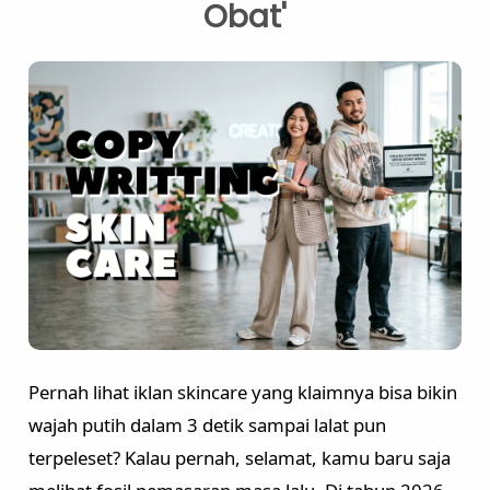
Obat'
Skincare Cream
Makeup Remover
Face Toner
Cleanser
Face Scrub
Face Mask
Clay Mask
Sheet Mask
Face Off Mask
Sleeping Mask
Sunscreen
Sunscreen Cream
Pernah lihat iklan skincare yang klaimnya bisa bikin
Lip Care
wajah putih dalam 3 detik sampai lalat pun
Lip Scrub
terpeleset? Kalau pernah, selamat, kamu baru saja
Lip Oil