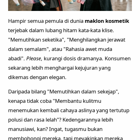
Hampir semua pemula di dunia
maklon kosmetik
Formulasi Kustom
Kemasan Khusus
terjebak dalam lubang hitam kata-kata klise.
"Memutihkan seketika", "Menghilangkan jerawat
dalam semalam", atau "Rahasia awet muda
abadi".
Please
, kurangi dosis dramanya. Konsumen
sekarang lebih menghargai kejujuran yang
dikemas dengan elegan.
Daripada bilang "Memutihkan dalam sekejap",
kenapa tidak coba "Membantu kulitmu
menemukan kembali cahaya aslinya yang tertutup
Layanan Desain
Produksi
polusi dan rasa lelah"? Kedengarannya lebih
manusiawi, kan? Ingat, tugasmu bukan
membohongi mereka, tapi meyakinkan mereka