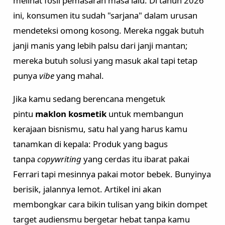
melihat fosil pemasaran masa lalu. Di tahun 2026
Eye Care
ini, konsumen itu sudah "sarjana" dalam urusan
Eye Cream
mendeteksi omong kosong. Mereka nggak butuh
Eye Serum
janji manis yang lebih palsu dari janji mantan;
Body Care
mereka butuh solusi yang masuk akal tapi tetap
Body Lotion
punya
vibe
yang mahal.
Body Wash
Jika kamu sedang berencana mengetuk
Body Butter
Body Scrub
pintu
maklon kosmetik
untuk membangun
Body Oil
kerajaan bisnismu, satu hal yang harus kamu
tanamkan di kepala: Produk yang bagus
Hair Care
tanpa
copywriting
yang cerdas itu ibarat pakai
Hair Mask
Ferrari tapi mesinnya pakai motor bebek. Bunyinya
Hair Serum
Conditioner
berisik, jalannya lemot. Artikel ini akan
Hair Oil
membongkar cara bikin tulisan yang bikin dompet
Shampoo
target audiensmu bergetar hebat tanpa kamu