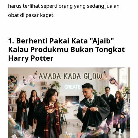
harus terlihat seperti orang yang sedang jualan
Pregnancy Skin Care
Face Care
obat di pasar kaget.
Body Care
Baby And Kids Care
1. Berhenti Pakai Kata "Ajaib"
Body Care
Kalau Produkmu Bukan Tongkat
Hair Care
Harry Potter
Men Care
Men Skincare