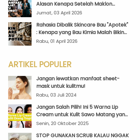
Alasan Kenapa Setelah Maklon
Kosmetik, Brand Kamu Bakal “Zonk”
Jumat, 03 April 2026
Tanpa Cerita yang Bikin “Wow”
Rahasia Dibalik Skincare Bau "Apotek"
: Kenapa yang Bau Kimia Malah Bikin
Glowing Maksimal?
Rabu, 01 April 2026
ARTIKEL POPULER
Jangan lewatkan manfaat sheet-
mask untuk kulitmu!
Rabu, 03 Juli 2024
Jangan Salah Pilih! Ini 5 Warna Lip
Cream untuk Kulit Sawo Matang yang
Sempurna di Iklim Tropis
Senin, 20 Oktober 2025
STOP GUNAKAN SCRUB KALAU NGGAK