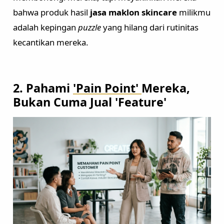
bahwa produk hasil
jasa maklon skincare
milikmu
adalah kepingan
puzzle
yang hilang dari rutinitas
kecantikan mereka.
2. Pahami
'Pain Point'
Mereka,
Layanan Sertifikat
Pergudangan &
Bukan Cuma Jual 'Feature'
Logistik