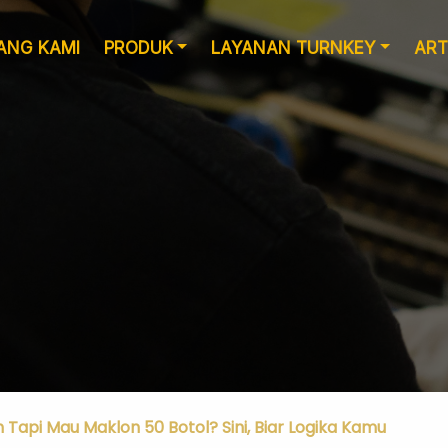
ANG KAMI
PRODUK
LAYANAN TURNKEY
ART
Layanan Desain
Produksi
 Tapi Mau Maklon 50 Botol? Sini, Biar Logika Kamu