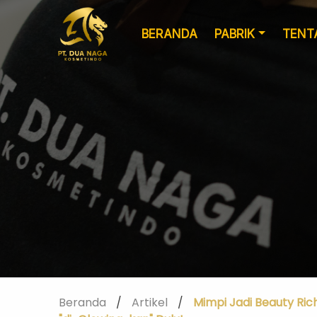
BERANDA
PABRIK
TENT
Formulasi
Kemasan Khusus
Kustom
Beranda
/
Artikel
/
Mimpi Jadi Beauty Rich