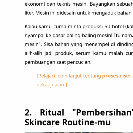
ekonomi dan teknis mesin. Bayangkan sebua
liter. Mesin ini didesain untuk mengaduk bah
Kalau kamu cuma minta produksi 50 botol (kat
nyampai ke dasar baling-baling mesin! Itu na
mesin". Sisa bahan yang menempel di dinding 
alih-alih jadi produk, serum kamu malah cu
pembuangan saat pencucian.
[
Pelajari lebih lanjut tentang
proses rise
nekat jualan.
]
2. Ritual "Pembersiha
Skincare Routine-mu