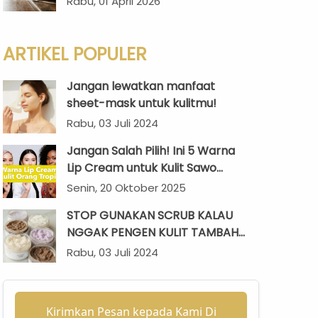
Rabu, 01 April 2026
Maksimal?
ARTIKEL POPULER
Jangan lewatkan manfaat
sheet-mask untuk kulitmu!
Rabu, 03 Juli 2024
Jangan Salah Pilih! Ini 5 Warna
Lip Cream untuk Kulit Sawo
Matang yang Sempurna di Iklim
Senin, 20 Oktober 2025
Tropis
STOP GUNAKAN SCRUB KALAU
NGGAK PENGEN KULIT TAMBAH
CERAH
Rabu, 03 Juli 2024
Kirimkan Pesan kepada Kami Di