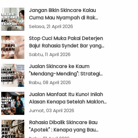
Jangan Bikin Skincare Kalau
Cuma Mau Nyampah di Rak
Kamar Mandi!
Selasa, 21 April 2026
Stop Cuci Muka Pakai Deterjen
Baju! Rahasia Syndet Bar yang
Bikin Kantong Brand Anda Makin
Sabtu, 11 April 2026
Tebal
Jualan Skincare ke Kaum
"Mendang-Mending": Strategi
Produk Murah yang Nggak
Rabu, 08 April 2026
Kelihatan Murahan!
Jualan Manfaat Itu Kuno! Inilah
Alasan Kenapa Setelah Maklon
Kosmetik, Brand Kamu Bakal
Jumat, 03 April 2026
“Zonk” Tanpa Cerita yang Bikin
Rahasia Dibalik Skincare Bau
“Wow”
"Apotek" : Kenapa yang Bau
Kimia Malah Bikin Glowing