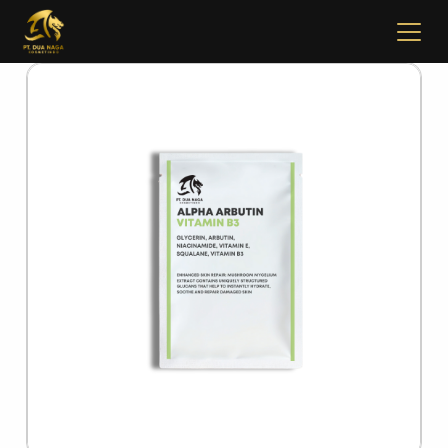
✖
Beranda
Tentang
Artikel
Buletin
Kontak
Pabrikan
Tim R & D
Quality Control
Pameran Perdagangan
Face Care
Skincare Set