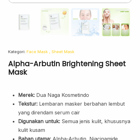
Face Oil
Facial Serum
Skincare Cream
Makeup Remover
Face Toner
Cleanser
Kategori:
Face Mask
, Sheet Mask
Face Scrub
Alpha-Arbutin Brightening Sheet
Face Mask
Mask
Clay Mask
Sheet Mask
Merek:
Dua Naga Kosmetindo
Face Off Mask
Sleeping Mask
Tekstur:
Lembaran masker berbahan lembut
yang direndam serum cair
Sunscreen
Digunakan untuk:
Semua jenis kulit, khususnya
Sunscreen Cream
kulit kusam
Lip Care
Bahan utama:
Alpha-Arbutin, Niacinamide,