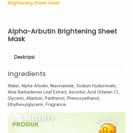
Brightening Sheet Mask
Hair Oil
Shampoo
Pregnancy Skin Care
Alpha-Arbutin Brightening Sheet
Face Care
Mask
Body Care
Baby And Kids Care
Deskripsi
Body Care
Hair Care
Ingredients
Men Care
Water, Alpha-Arbutin, Niacinamide, Sodium Hyaluronate,
Men Skincare
Aloe Barbadensis Leaf Extract, Ascorbic Acid (Vitamin C),
Glycerin, Allantoin, Panthenol, Phenoxyethanol,
Ethylhexylglycerin, Fragrance.