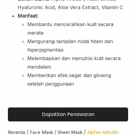
Lip Scrub
Hyaluronic Acid, Aloe Vera Extract, Vitamin C
Lip Oil
Manfaat:
Membantu mencerahkan kulit secara
Eye Care
merata
Eye Cream
Mengurangi tampilan noda hitam dan
Eye Serum
hiperpigmentasi
Body Care
Melembapkan dan menutrisi kulit secara
Body Lotion
mendalam
Body Wash
Memberikan efek segar dan glowing
Body Butter
setelah penggunaan
Body Scrub
Body Oil
Hair Care
Dapatkan Penawaran
Hair Mask
Hair Serum
Conditioner
/
/
/
Alpha-Arbutin
Beranda
Face Mask
Sheet Mask