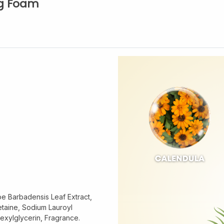
ng Foam
loe Barbadensis Leaf Extract,
etaine, Sodium Lauroyl
hexylglycerin, Fragrance.