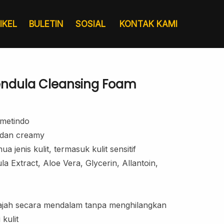
IKEL
BULETIN
SOSIAL
KONTAK KAMI
endula Cleansing Foam
metindo
 dan creamy
a jenis kulit, termasuk kulit sensitif
a Extract, Aloe Vera, Glycerin, Allantoin,
Layanan
Pergudangan &
Sertifikat
Logistik
jah secara mendalam tanpa menghilangkan
kulit