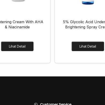
htening Cream With AHA
5% Glycolic Acid Unde
& Niacinamide
Brightening Spray Cr
Lihat Detail
Lihat Detail
Customer Service