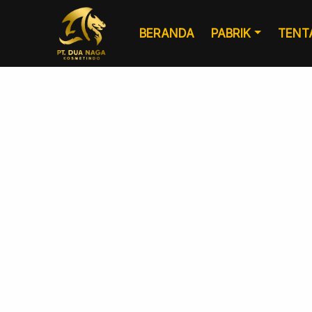
BERANDA
PABRIK
TENT
Formulasi
Kemasan Khusus
Kustom