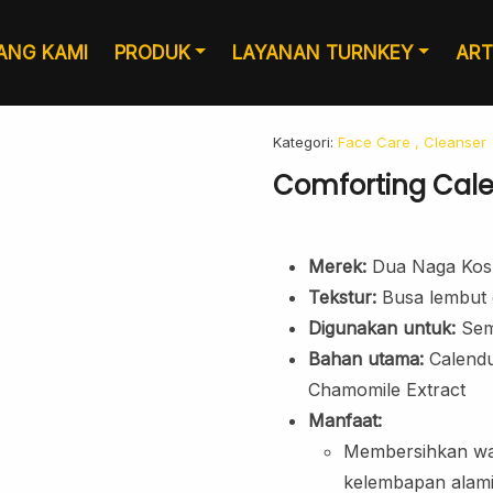
ANG KAMI
PRODUK
LAYANAN TURNKEY
ART
Kategori:
Face Care
, Cleanser
Comforting Cal
Merek:
Dua Naga Kos
Tekstur:
Busa lembut
Digunakan untuk:
Semu
Bahan utama:
Calendul
Chamomile Extract
Layanan Desain
Produksi
Manfaat:
Membersihkan wa
kelembapan alami 