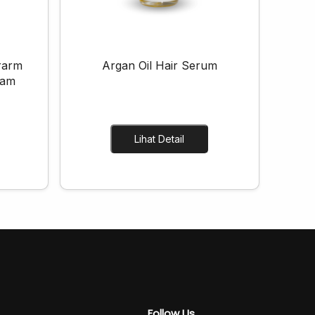
rarm
Argan Oil Hair Serum
eam
Lihat Detail
Follow Us