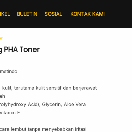
IKEL
BULETIN
SOSIAL
KONTAK KAMI
er
ng PHA Toner
metindo
kulit, terutama kulit sensitif dan berjerawat
ah
lyhydroxy Acid), Glycerin, Aloe Vera
Layanan
Pergudangan &
Vitamin E
Sertifikat
Logistik
cara lembut tanpa menyebabkan iritasi