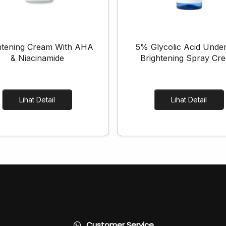
htening Cream With AHA
5% Glycolic Acid Unde
& Niacinamide
Brightening Spray Cr
Lihat Detail
Lihat Detail
Customer Service