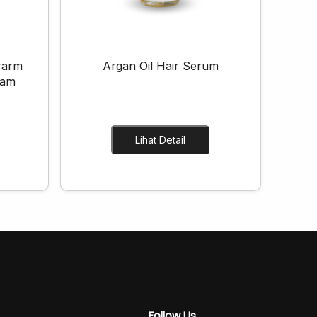
rarm
Argan Oil Hair Serum
eam
Lihat Detail
Follow Us