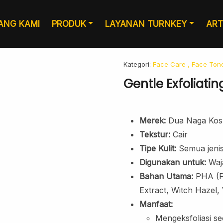
ANG KAMI
PRODUK
LAYANAN TURNKEY
ART
Kategori:
Face Care
, Face Ton
Gentle Exfoliati
Merek:
Dua Naga Kos
Tekstur:
Cair
Tipe Kulit:
Semua jenis 
Digunakan untuk:
Waj
Bahan Utama:
PHA (Po
Layanan Desain
Produksi
Extract, Witch Hazel, 
Manfaat:
Mengeksfoliasi se