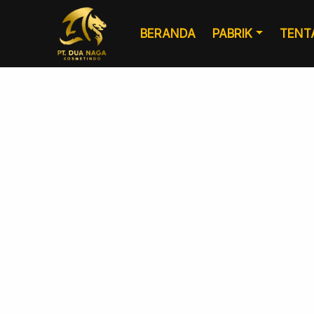
BERANDA
PABRIK
TENT
Formulasi
Kemasan Khusus
Kustom