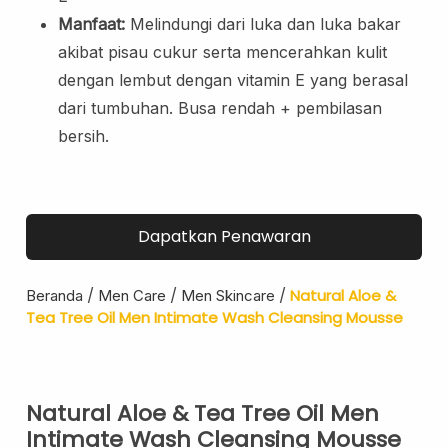
Lip Scrub
Manfaat:
Melindungi dari luka dan luka bakar
Lip Oil
akibat pisau cukur serta mencerahkan kulit
dengan lembut dengan vitamin E yang berasal
Eye Care
dari tumbuhan. Busa rendah + pembilasan
Eye Cream
bersih.
Eye Serum
Body Care
Body Lotion
Body Wash
Dapatkan Penawaran
Body Butter
Body Scrub
/
/
/
Natural Aloe &
Beranda
Men Care
Men Skincare
Body Oil
Tea Tree Oil Men Intimate Wash Cleansing Mousse
Hair Care
Hair Mask
Hair Serum
Natural Aloe & Tea Tree Oil Men
Intimate Wash Cleansing Mousse
Conditioner