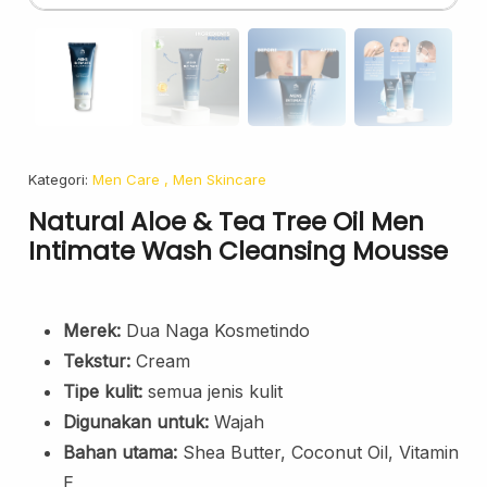
Face Oil
Facial Serum
Skincare Cream
Makeup Remover
Face Toner
Cleanser
Kategori:
Men Care
, Men Skincare
Face Scrub
Natural Aloe & Tea Tree Oil Men
Face Mask
Intimate Wash Cleansing Mousse
Clay Mask
Sheet Mask
Merek:
Dua Naga Kosmetindo
Face Off Mask
Sleeping Mask
Tekstur:
Cream
Tipe kulit:
semua jenis kulit
Sunscreen
Digunakan untuk:
Wajah
Sunscreen Cream
Bahan utama:
Shea Butter, Coconut Oil, Vitamin
Lip Care
E