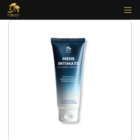
✖
Beranda
Tentang
Artikel
Buletin
Kontak
Pabrikan
Tim R & D
Quality Control
Pameran Perdagangan
Face Care
Skincare Set