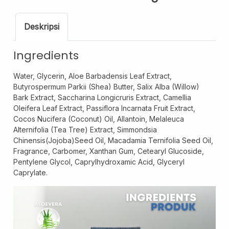
Hair Oil
Shampoo
Deskripsi
Pregnancy Skin Care
Ingredients
Face Care
Body Care
Water, Glycerin, Aloe Barbadensis Leaf Extract,
Butyrospermum Parkii (Shea) Butter, Salix Alba (Willow)
Baby And Kids Care
Bark Extract, Saccharina Longicruris Extract, Camellia
Body Care
Oleifera Leaf Extract, Passiflora Incarnata Fruit Extract,
Hair Care
Cocos Nucifera (Coconut) Oil, Allantoin, Melaleuca
Alternifolia (Tea Tree) Extract, Simmondsia
Men Care
Chinensis(Jojoba)Seed Oil, Macadamia Ternifolia Seed Oil,
Men Skincare
Fragrance, Carbomer, Xanthan Gum, Cetearyl Glucoside,
Pentylene Glycol, Caprylhydroxamic Acid, Glyceryl
Caprylate.