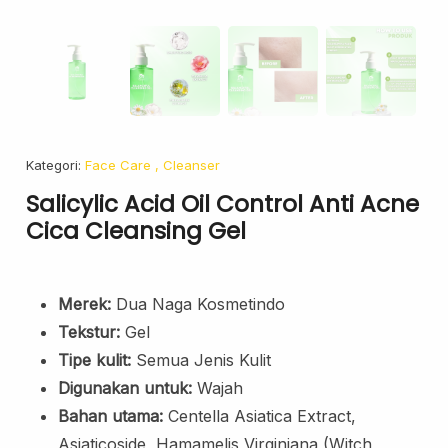
Face Oil
Facial Serum
Skincare Cream
Makeup Remover
Face Toner
Cleanser
Kategori:
Face Care
, Cleanser
Face Scrub
Salicylic Acid Oil Control Anti Acne
Face Mask
Cica Cleansing Gel
Clay Mask
Sheet Mask
Merek:
Dua Naga Kosmetindo
Face Off Mask
Sleeping Mask
Tekstur:
Gel
Tipe kulit:
Semua Jenis Kulit
Sunscreen
Digunakan untuk:
Wajah
Sunscreen Cream
Bahan utama:
Centella Asiatica Extract,
Lip Care
Asiaticoside, Hamamelis Virginiana (Witch