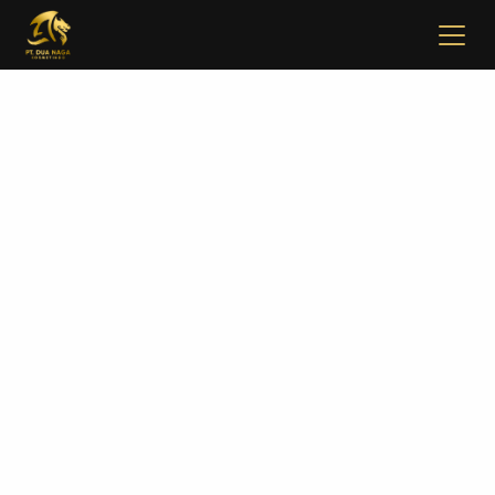
✖
Beranda
Tentang
Artikel
Buletin
Kontak
Pabrikan
Tim R & D
Quality Control
Pameran Perdagangan
Face Care
Skincare Set