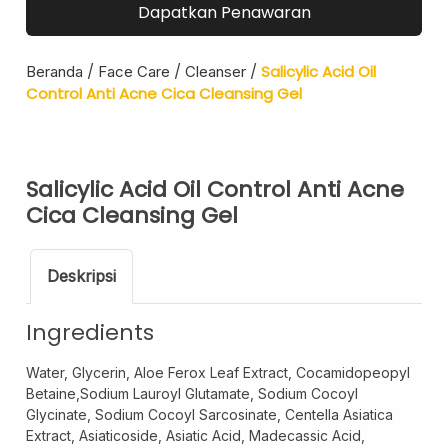
Dapatkan Penawaran
Hair Oil
Shampoo
/
/
/
Salicylic Acid Oil
Beranda
Face Care
Cleanser
Pregnancy Skin Care
Control Anti Acne Cica Cleansing Gel
Face Care
Body Care
Baby And Kids Care
Salicylic Acid Oil Control Anti Acne
Body Care
Cica Cleansing Gel
Hair Care
Men Care
Deskripsi
Men Skincare
Ingredients
Water, Glycerin, Aloe Ferox Leaf Extract, Cocamidopeopyl
Betaine,Sodium Lauroyl Glutamate, Sodium Cocoyl
Glycinate, Sodium Cocoyl Sarcosinate, Centella Asiatica
Extract, Asiaticoside, Asiatic Acid, Madecassic Acid,