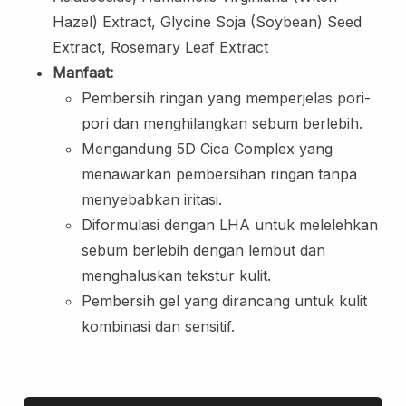
Lip Scrub
Hazel) Extract, Glycine Soja (Soybean) Seed
Lip Oil
Extract, Rosemary Leaf Extract
Manfaat:
Eye Care
Pembersih ringan yang memperjelas pori-
Eye Cream
pori dan menghilangkan sebum berlebih.
Eye Serum
Mengandung 5D Cica Complex yang
Body Care
menawarkan pembersihan ringan tanpa
Body Lotion
menyebabkan iritasi.
Body Wash
Diformulasi dengan LHA untuk melelehkan
Body Butter
sebum berlebih dengan lembut dan
Body Scrub
menghaluskan tekstur kulit.
Body Oil
Pembersih gel yang dirancang untuk kulit
Hair Care
kombinasi dan sensitif.
Hair Mask
Hair Serum
Conditioner