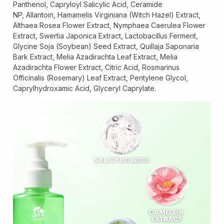
Panthenol, Capryloyl Salicylic Acid, Ceramide
NP, Allantoin, Hamamelis Virginiana (Witch Hazel) Extract,
Althaea Rosea Flower Extract, Nymphaea Caerulea Flower
Extract, Swertia Japonica Extract, Lactobacillus Ferment,
Glycine Soja (Soybean) Seed Extract, Quillaja Saponaria
Bark Extract, Melia Azadirachta Leaf Extract, Melia
Azadirachta Flower Extract, Citric Acid, Rosmarinus
Formulasi Kustom
Kemasan Khusus
Officinalis (Rosemary) Leaf Extract, Pentylene Glycol,
Caprylhydroxamic Acid, Glyceryl Caprylate.
Layanan Desain
Produksi