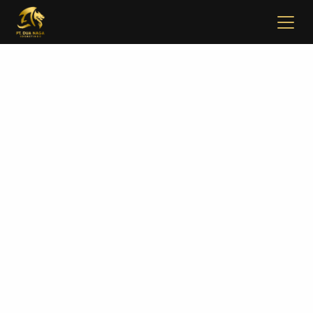
✖
Beranda
Tentang
Artikel
Buletin
Kontak
Pabrikan
Tim R & D
Quality Control
Pameran Perdagangan
Face Care
Skincare Set