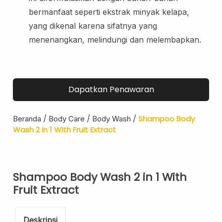
Lip Scrub
bermanfaat seperti ekstrak minyak kelapa,
Lip Oil
yang dikenal karena sifatnya yang
menenangkan, melindungi dan melembapkan.
Eye Care
Eye Cream
Eye Serum
Body Care
Dapatkan Penawaran
Body Lotion
Body Wash
/
/
/
Shampoo Body
Beranda
Body Care
Body Wash
Body Butter
Wash 2 in 1 With Fruit Extract
Body Scrub
Body Oil
Shampoo Body Wash 2 in 1 With
Hair Care
Fruit Extract
Hair Mask
Hair Serum
Conditioner
Deskripsi