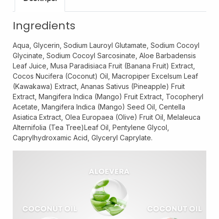
Hair Oil
Shampoo
Ingredients
Pregnancy Skin Care
Aqua, Glycerin, Sodium Lauroyl Glutamate, Sodium Cocoyl
Face Care
Glycinate, Sodium Cocoyl Sarcosinate, Aloe Barbadensis
Body Care
Leaf Juice, Musa Paradisiaca Fruit (Banana Fruit) Extract,
Cocos Nucifera (Coconut) Oil, Macropiper Excelsum Leaf
Baby And Kids Care
(Kawakawa) Extract, Ananas Sativus (Pineapple) Fruit
Extract, Mangifera Indica (Mango) Fruit Extract, Tocopheryl
Body Care
Acetate, Mangifera Indica (Mango) Seed Oil, Centella
Hair Care
Asiatica Extract, Olea Europaea (Olive) Fruit Oil, Melaleuca
Alternifolia (Tea Tree)Leaf Oil, Pentylene Glycol,
Men Care
Caprylhydroxamic Acid, Glyceryl Caprylate.
Men Skincare