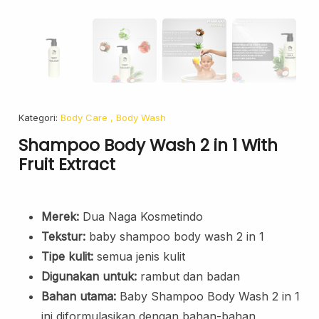
Face Oil
Facial Serum
Skincare Cream
Makeup Remover
Face Toner
Cleanser
Kategori:
Body Care
, Body Wash
Face Scrub
Shampoo Body Wash 2 in 1 With
Face Mask
Fruit Extract
Clay Mask
Sheet Mask
Merek:
Dua Naga Kosmetindo
Face Off Mask
Sleeping Mask
Tekstur:
baby shampoo body wash 2 in 1
Tipe kulit:
semua jenis kulit
Sunscreen
Digunakan untuk:
rambut dan badan
Sunscreen Cream
Bahan utama:
Baby Shampoo Body Wash 2 in 1
Lip Care
ini diformulasikan dengan bahan-bahan