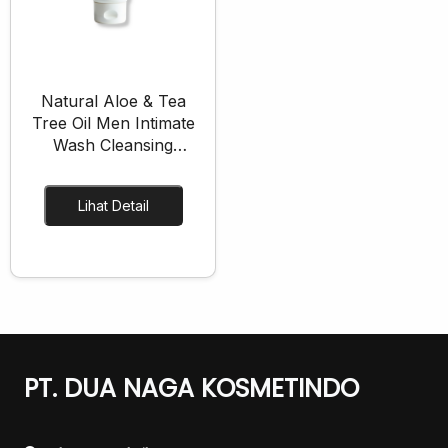
Skincare Cream
Makeup Remover
Face Toner
Cleanser
Natural Aloe & Tea
Face Scrub
Tree Oil Men Intimate
Wash Cleansing
Face Mask
Mousse
Clay Mask
Lihat Detail
Sheet Mask
Face Off Mask
Sleeping Mask
Sunscreen
Sunscreen Cream
Lip Care
PT. DUA NAGA KOSMETINDO
Lip Scrub
Lip Oil