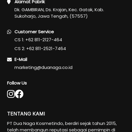
Alamat Pabrik
Eye Care
Dk. GAMBIRAN, Ds. Krajan, Kec. Gatak, Kab.
Eye Cream
Sukoharjo, Jawa Tengah, (57557)
Eye Serum
Customer Service
Body Care
CS 1: +62 811-2127-464
Body Lotion
CS 2: +62 811-2521-7464
Body Wash
Body Butter
E-Mail
Body Scrub
marketing@duanaga.co.id
Body Oil
Follow Us
Hair Care
Hair Mask
Hair Serum
Conditioner
TENTANG KAMI
Hair Oil
PT Dua Naga Kosmetindo, berdiri sejak tahun 2015,
Shampoo
telah membangun reputasi sebagai pemimpin di