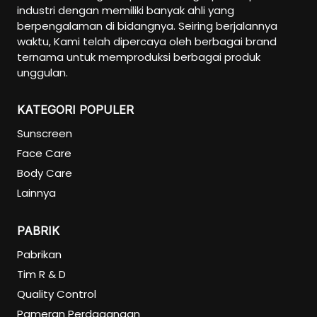
industri dengan memiliki banyak ahli yang
Pregnancy Skin Care
berpengalaman di bidangnya. Seiring berjalannya
Face Care
waktu, Kami telah dipercaya oleh berbagai brand
Body Care
ternama untuk memproduksi berbagai produk
unggulan.
Baby And Kids Care
Body Care
KATEGORI POPULER
Hair Care
Sunscreen
Men Care
Face Care
Men Skincare
Body Care
Lainnya
PABRIK
Pabrikan
Tim R & D
Quality Control
Pameran Perdagangan