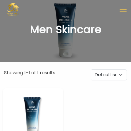
✖
Beranda
Tentang
Artikel
Buletin
Kontak
Men Skincare
Pabrikan
Tim R & D
Quality Control
Pameran Perdagangan
Showing 1–1 of 1 results
Face Care
Skincare Set
Face Oil
Facial Serum