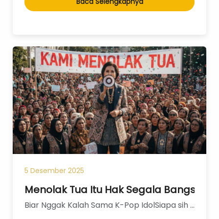
Baca Selengkapnya
5 Desember 2025
Menolak Tua Itu Hak Segala Bangsa: A
Biar Nggak Kalah Sama K-Pop IdolSiapa sih yang nggak mau punya kulit kencang, kenyal, dan glowi...