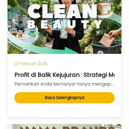
Pregnancy Skin Care
Face Care
Body Care
Baby And Kids Care
Body Care
Hair Care
Men Care
Men Skincare
23 Februari 2026
Profit di Balik Kejujuran : Strategi M
Pernahkah Anda bertanya-tanya mengapa rak produk kecantikan kini didominasi oleh label "Eco-Friendly...
Baca Selengkapnya