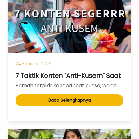
Eye Care
Eye Cream
Eye Serum
Body Care
Body Lotion
Body Wash
Body Butter
24 Februari 2026
Body Scrub
Body Oil
7 Taktik Konten "Anti-Kusem" Saat Ram
Pernah terpikir kenapa saat puasa, wajah audiensmu mendadak terlihat seperti kertas kado yang kelama...
Hair Care
Hair Mask
Baca Selengkapnya
Hair Serum
Conditioner
Hair Oil
Shampoo