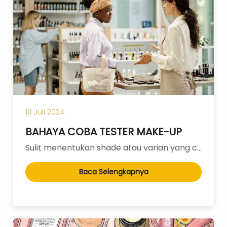
Pregnancy Skin Care
Face Care
Body Care
Baby And Kids Care
Body Care
Hair Care
Men Care
Men Skincare
10 Juli 2024
BAHAYA COBA TESTER MAKE-UP
Sulit menentukan shade atau varian yang cocok untuk wajah kita? Tester make-up menjadi solusi andala...
Baca Selengkapnya