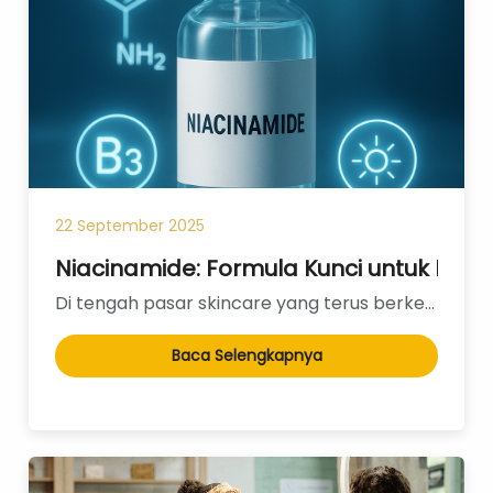
Eye Care
Eye Cream
Eye Serum
Body Care
Body Lotion
Body Wash
Body Butter
22 September 2025
Body Scrub
Body Oil
Niacinamide: Formula Kunci untuk Kes
Di tengah pasar skincare yang terus berkembang, Niacinamide telah menjadi bintang yang tak terbantah...
Hair Care
Hair Mask
Baca Selengkapnya
Hair Serum
Conditioner
Hair Oil
Shampoo