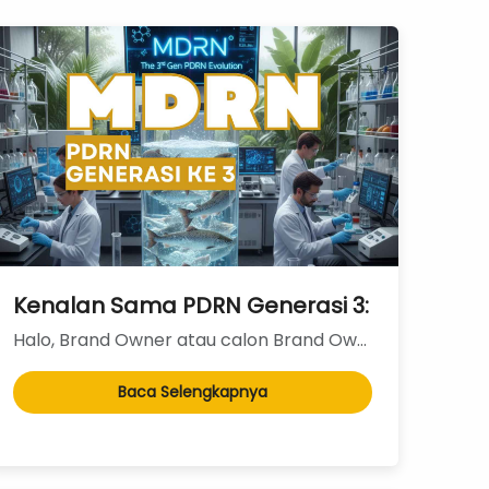
i Rahasia Upcycled yang Bikin Brand Kosmetik
Kenalan Sama PDRN Generasi 3: Bukan Cuma 
Halo, Brand Owner atau calon Brand Owner Skincare Indonesia!Pernah dengar soal PDRN? Kalau Anda...
Baca Selengkapnya