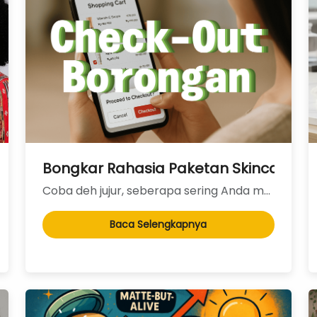
ip Cream untuk Kulit Sawo Matang yang Sempu
Bongkar Rahasia Paketan Skincare: Ke
Coba deh jujur, seberapa sering Anda membuka aplikasi e-commerce dengan niat cuma mau repurchas...
Baca Selengkapnya