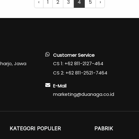
‹
1
2
3
4
5
›
Customer Service
oharjo, Jawa
CS 1: +62 811-2127-464
CS 2: +62 811-2521-7464
E-Mail
marketing@duanaga.co.id
KATEGORI POPULER
PABRIK