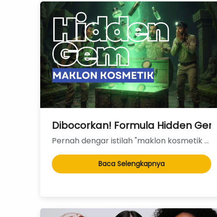
Dibocorkan! Formula Hidden Gem M
Pernah dengar istilah "maklon kosmetik modal kecil"? Jujur saja, impian punya brand skinca...
Baca Selengkapnya