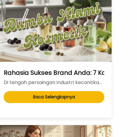
rna di Iklim Tropis
napa Kita Lebih Suka 'Check Out' Borongan
Rahasia Sukses Brand Anda: 7 Kandungan Ex
Di tengah persaingan industri kecantikan yang semakin ketat, konsumen kini jauh lebih cerdas. Mereka...
Baca Selengkapnya