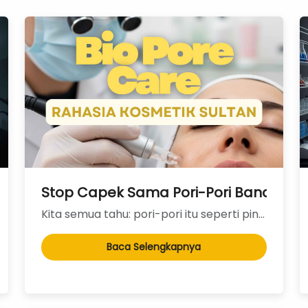
Stop Capek Sama Pori-Pori Bandel : In
Kita semua tahu: pori-pori itu seperti pintu rumah. Kalau ukurannya pas, semuanya baik-baik saja. Ta...
Baca Selengkapnya