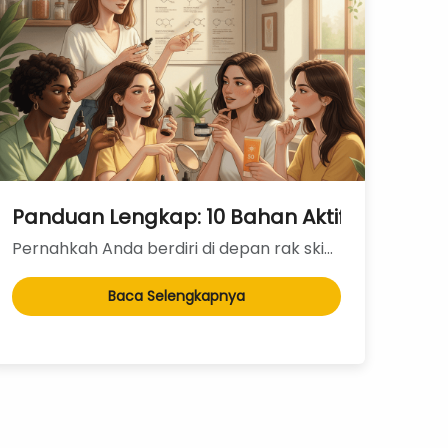
lih Konsep Produk Cushion yang Laris Manis
Panduan Lengkap: 10 Bahan Aktif Skincare
Pernahkah Anda berdiri di depan rak skincare dan merasa kewalahan dengan deretan nama ilmiah yang te...
Baca Selengkapnya