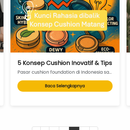
 Lotion Gen Z yang Fokus pada Hasil Nyata
5 Konsep Cushion Inovatif & Tips Memi
Pasar cushion foundation di Indonesia sangat kompetitif. Hampir setiap brand kosmetik, dari rak...
Baca Selengkapnya