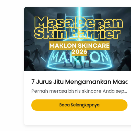
Pernah merasa bisnis skincare Anda seperti sedang merekrut agen bodyguard? Nah, lupakan du...
Baca Selengkapnya