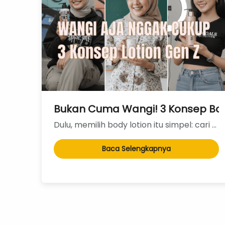
Bukan Cuma Wangi! 3 Konsep Body
Dulu, memilih body lotion itu simpel: cari yang wanginya paling enak dan cukup melembapkan. Tap...
Baca Selengkapnya