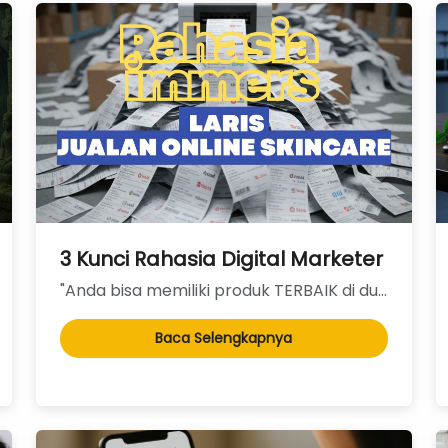
aklon Kosmetik: Modal Tipis, Margin Tebel 
3 Kunci Rahasia Digital Marketer untu
"Anda bisa memiliki produk TERBAIK di dunia, tapi jika Anda menjualnya di tempat yang salah dan deng...
Baca Selengkapnya