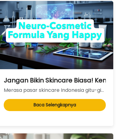
Bikin Nagih
k Menjual Skincare Laris Manis di Era E-Com
Jangan Bikin Skincare Biasa! Kenali Neuroc
Merasa pasar skincare Indonesia gitu-gitu aja? Niacinamide lagi, Hyaluronic Acid lagi, Centella Asia...
Baca Selengkapnya