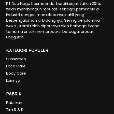
PT Dua Naga Kosmetindo, berdiri sejak tahun 2015,
Pregnancy Skin Care
telah membangun reputasi sebagai pemimpin di
Face Care
industri dengan memiliki banyak ahli yang
Body Care
berpengalaman di bidangnya. Seiring berjalannya
waktu, Kami telah dipercaya oleh berbagai brand
Baby And Kids Care
ternama untuk memproduksi berbagai produk
Body Care
unggulan.
Hair Care
KATEGORI POPULER
Men Care
Sunscreen
Men Skincare
Face Care
Body Care
Lainnya
PABRIK
Pabrikan
Tim R & D