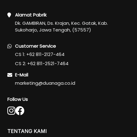
Eye Care
Alamat Pabrik
Eye Cream
Dk. GAMBIRAN, Ds. Krajan, Kec. Gatak, Kab.
Eye Serum
Sukoharjo, Jawa Tengah, (57557)
Body Care
Body Lotion
Customer Service
Body Wash
CS 1: +62 811-2127-464
Body Butter
CS 2: +62 811-2521-7464
Body Scrub
E-Mail
Body Oil
marketing@duanaga.co.id
Hair Care
Hair Mask
Follow Us
Hair Serum
Conditioner
Hair Oil
Shampoo
TENTANG KAMI