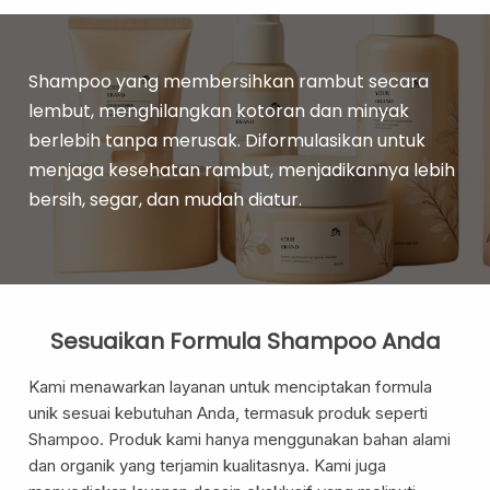
Pregnancy Skin Care
Face Care
Body Care
Shampoo yang membersihkan rambut secara
Baby And Kids Care
lembut, menghilangkan kotoran dan minyak
Body Care
berlebih tanpa merusak. Diformulasikan untuk
Hair Care
menjaga kesehatan rambut, menjadikannya lebih
bersih, segar, dan mudah diatur.
Men Care
Men Skincare
Sesuaikan Formula Shampoo Anda
Kami menawarkan layanan untuk menciptakan formula
unik sesuai kebutuhan Anda, termasuk produk seperti
Shampoo. Produk kami hanya menggunakan bahan alami
dan organik yang terjamin kualitasnya. Kami juga