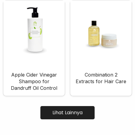
Eye Care
Eye Cream
Eye Serum
Body Care
Body Lotion
Body Wash
Body Butter
Body Scrub
Body Oil
Apple Cider Vinegar
Combination 2
Shampoo for
Extracts for Hair Care
Hair Care
Dandruff Oil Control
Hair Mask
Hair Serum
Conditioner
Lihat Lainnya
Hair Oil
Shampoo