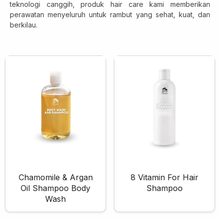
teknologi canggih, produk hair care kami memberikan
Skincare Cream
perawatan menyeluruh untuk rambut yang sehat, kuat, dan
Makeup Remover
berkilau.
Face Toner
Cleanser
Face Scrub
Face Mask
Clay Mask
Sheet Mask
Face Off Mask
Sleeping Mask
Sunscreen
Sunscreen Cream
Chamomile & Argan
8 Vitamin For Hair
Lip Care
Oil Shampoo Body
Shampoo
Lip Scrub
Wash
Lip Oil