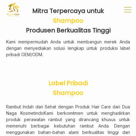
✖
Beranda
Tentang
Artikel
Buletin
Kontak
Mitra Terpercaya untuk
Shampoo
Produsen Berkualitas Tinggi
Kami mempermudah Anda untuk membangun merek Anda
Pabrikan
dengan menyediakan solusi lengkap untuk produksi label
Tim R & D
pribadi OEM/ODM.
Quality Control
Pameran Perdagangan
Label Pribadi
Shampoo
Face Care
Rambut Indah dan Sehat dengan Produk Hair Care dari Dua
Naga KosmetindoKami berkomitmen untuk menghadirkan
Skincare Set
produk perawatan rambut yang dirancang khusus untuk
Face Oil
memenuhi berbagai kebutuhan rambut Anda. Dengan
Facial Serum
menggunakan bahan-bahan alami berkualitas tinggi dan