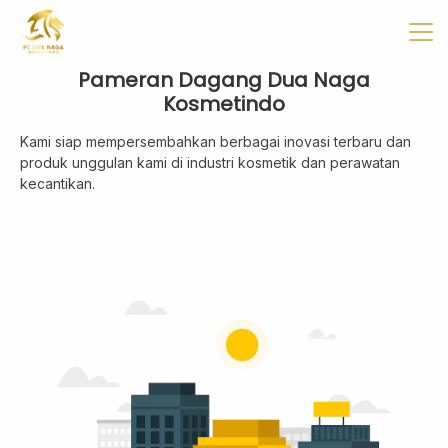
✖
Beranda
Tentang
Artikel
Buletin
Kontak
Pameran Dagang Dua Naga
Kosmetindo
Kami siap mempersembahkan berbagai inovasi terbaru dan
Pabrikan
produk unggulan kami di industri kosmetik dan perawatan
Tim R & D
kecantikan.
Quality Control
Pameran Perdagangan
Face Care
Skincare Set
Face Oil
Facial Serum