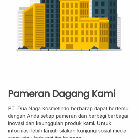
Skincare Cream
Makeup Remover
Face Toner
Cleanser
Face Scrub
Face Mask
Clay Mask
Sheet Mask
Face Off Mask
Sleeping Mask
Pameran Dagang Kami
Sunscreen
Sunscreen Cream
PT. Dua Naga Kosmetindo berharap dapat bertemu
Lip Care
dengan Anda setiap pameran dan berbagi berbagai
Lip Scrub
inovasi dan keunggulan produk kami. Untuk
Lip Oil
informasi lebih lanjut, silakan kunjungi sosial media