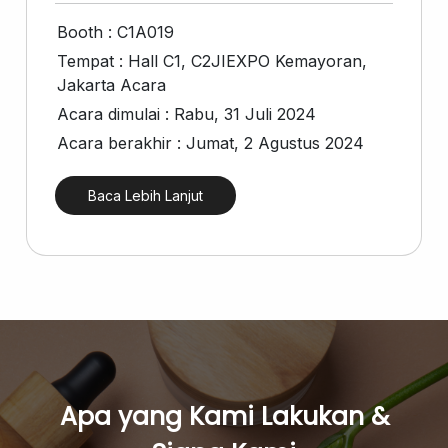
Pregnancy Skin Care
Face Care
Booth : C1A019
Body Care
Tempat : Hall C1, C2JIEXPO Kemayoran,
Jakarta Acara
Baby And Kids Care
Acara dimulai : Rabu, 31 Juli 2024
Body Care
Acara berakhir : Jumat, 2 Agustus 2024
Hair Care
Men Care
Baca Lebih Lanjut
Men Skincare
Apa yang Kami Lakukan &