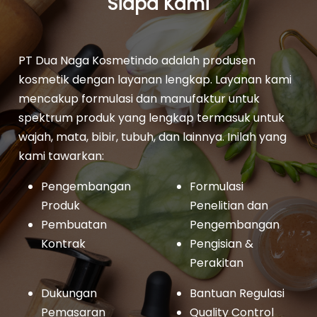
Siapa Kami
Formulasi Kustom
Kemasan Khusus
PT Dua Naga Kosmetindo adalah produsen
kosmetik dengan layanan lengkap. Layanan kami
mencakup formulasi dan manufaktur untuk
spektrum produk yang lengkap termasuk untuk
wajah, mata, bibir, tubuh, dan lainnya. Inilah yang
kami tawarkan:
Pengembangan
Formulasi
Produk
Penelitian dan
Pembuatan
Pengembangan
Layanan Desain
Produksi
Kontrak
Pengisian &
Perakitan
Dukungan
Bantuan Regulasi
Pemasaran
Quality Control