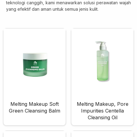
teknologi canggih, kami menawarkan solusi perawatan wajah
Skincare Cream
yang efektif dan aman untuk semua jenis kulit.
Makeup Remover
Face Toner
Cleanser
Face Scrub
Face Mask
Clay Mask
Sheet Mask
Face Off Mask
Sleeping Mask
Sunscreen
Sunscreen Cream
Melting Makeup Soft
Melting Makeup, Pore
Green Cleansing Balm
Impurities Centella
Lip Care
Cleansing Oil
Lip Scrub
Lip Oil