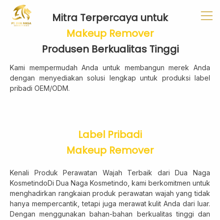
✖
Beranda
Tentang
Artikel
Buletin
Kontak
Mitra Terpercaya untuk
Makeup Remover
Produsen Berkualitas Tinggi
Kami mempermudah Anda untuk membangun merek Anda
Pabrikan
dengan menyediakan solusi lengkap untuk produksi label
Tim R & D
pribadi OEM/ODM.
Quality Control
Pameran Perdagangan
Label Pribadi
Makeup Remover
Face Care
Kenali Produk Perawatan Wajah Terbaik dari Dua Naga
KosmetindoDi Dua Naga Kosmetindo, kami berkomitmen untuk
Skincare Set
menghadirkan rangkaian produk perawatan wajah yang tidak
Face Oil
hanya mempercantik, tetapi juga merawat kulit Anda dari luar.
Facial Serum
Dengan menggunakan bahan-bahan berkualitas tinggi dan