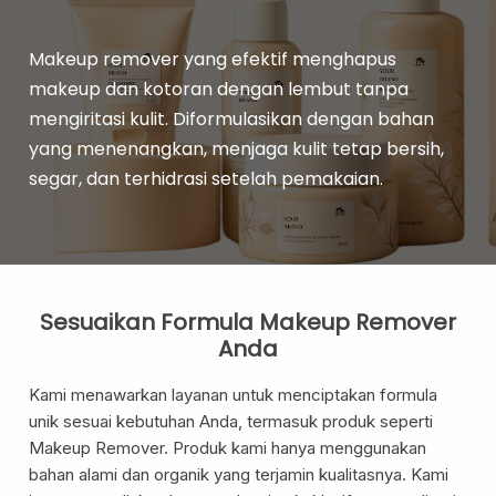
Pregnancy Skin Care
Face Care
Makeup remover yang efektif menghapus
Body Care
makeup dan kotoran dengan lembut tanpa
Baby And Kids Care
mengiritasi kulit. Diformulasikan dengan bahan
Body Care
yang menenangkan, menjaga kulit tetap bersih,
Hair Care
segar, dan terhidrasi setelah pemakaian.
Men Care
Men Skincare
Sesuaikan Formula Makeup Remover
Anda
Kami menawarkan layanan untuk menciptakan formula
unik sesuai kebutuhan Anda, termasuk produk seperti
Makeup Remover. Produk kami hanya menggunakan
bahan alami dan organik yang terjamin kualitasnya. Kami