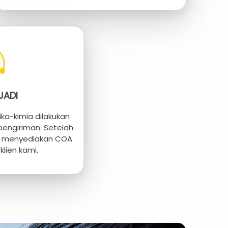
JADI
isika-kimia dilakukan
pengiriman. Setelah
an menyediakan COA
lien kami.