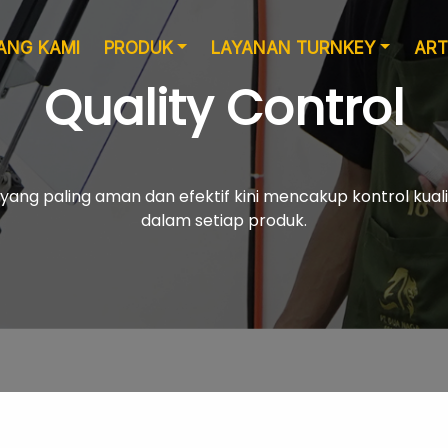
ANG KAMI
PRODUK
LAYANAN TURNKEY
ART
Quality Control
ng paling aman dan efektif kini mencakup kontrol kua
dalam setiap produk.
Layanan Desain
Produksi