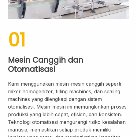
Lip Oil
Eye Care
Eye Cream
01
Eye Serum
Body Care
Mesin Canggih dan
Body Lotion
Otomatisasi
Body Wash
Body Butter
Kami menggunakan mesin-mesin canggih seperti
Body Scrub
mixer homogenizer, filling machines, dan sealing
Body Oil
machines yang dilengkapi dengan sistem
otomatisasi. Mesin-mesin ini memungkinkan proses
Hair Care
produksi yang lebih cepat, efisien, dan konsisten.
Hair Mask
Teknologi otomatisasi mengurangi risiko kesalahan
Hair Serum
manusia, memastikan setiap produk memiliki
Conditioner