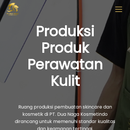
✖
Beranda
Tentang
Artikel
Buletin
Kontak
Produksi
Produk
Pabrikan
Tim R & D
Perawatan
Quality Control
Pameran Perdagangan
Kulit
Face Care
Ruang produksi pembuatan skincare dan
Skincare Set
kosmetik di PT. Dua Naga Kosmetindo
dirancang untuk memenuhi standar kualitas
Face Oil
dan keamanan tertinggi.