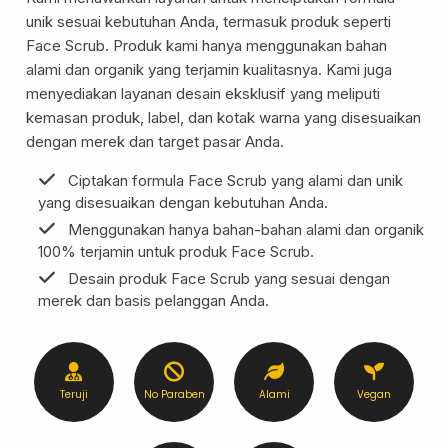
Pregnancy Skin Care
unik sesuai kebutuhan Anda, termasuk produk seperti
Face Care
Face Scrub. Produk kami hanya menggunakan bahan
Body Care
alami dan organik yang terjamin kualitasnya. Kami juga
menyediakan layanan desain eksklusif yang meliputi
Baby And Kids Care
kemasan produk, label, dan kotak warna yang disesuaikan
Body Care
dengan merek dan target pasar Anda.
Hair Care
Ciptakan formula Face Scrub yang alami dan unik
Men Care
yang disesuaikan dengan kebutuhan Anda.
Men Skincare
Menggunakan hanya bahan-bahan alami dan organik
100% terjamin untuk produk Face Scrub.
Desain produk Face Scrub yang sesuai dengan
merek dan basis pelanggan Anda.
Teruji
No Paraben
Alami
Vegan