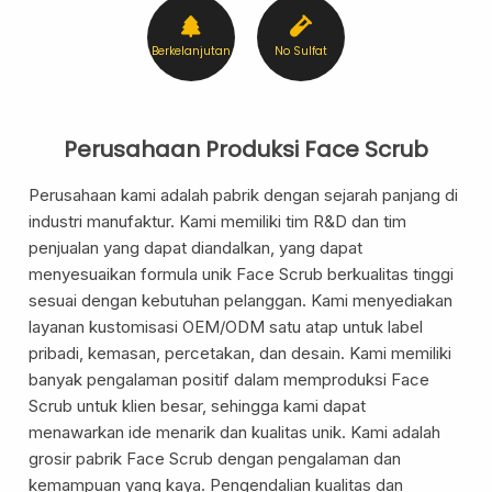
Berkelanjutan
No Sulfat
Formulasi Kustom
Kemasan Khusus
Perusahaan Produksi Face Scrub
Perusahaan kami adalah pabrik dengan sejarah panjang di
industri manufaktur. Kami memiliki tim R&D dan tim
penjualan yang dapat diandalkan, yang dapat
menyesuaikan formula unik Face Scrub berkualitas tinggi
sesuai dengan kebutuhan pelanggan. Kami menyediakan
layanan kustomisasi OEM/ODM satu atap untuk label
pribadi, kemasan, percetakan, dan desain. Kami memiliki
Layanan Desain
Produksi
banyak pengalaman positif dalam memproduksi Face
Scrub untuk klien besar, sehingga kami dapat
menawarkan ide menarik dan kualitas unik. Kami adalah
grosir pabrik Face Scrub dengan pengalaman dan
kemampuan yang kaya. Pengendalian kualitas dan