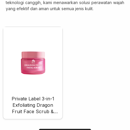
teknologi canggih, kami menawarkan solusi perawatan wajah
Skincare Cream
yang efektif dan aman untuk semua jenis kulit.
Makeup Remover
Face Toner
Cleanser
Face Scrub
Face Mask
Clay Mask
Sheet Mask
Face Off Mask
Sleeping Mask
Sunscreen
Sunscreen Cream
Private Label 3-in-1
Exfoliating Dragon
Lip Care
Fruit Face Scrub &
Lip Scrub
Cleanser Whitening
Lip Oil
Face Scrub