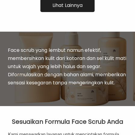
Eye Care
Lihat Lainnya
Eye Cream
Eye Serum
Body Care
Body Lotion
Body Wash
Face scrub yang lembut namun efektif,
Body Butter
membersihkan kulit dari kotoran dan sel kulit mati
Body Scrub
untuk wajah yang lebih halus dan segar.
Body Oil
Diformulasikan dengan bahan alami, memberikan
sensasi kesegaran tanpa mengeringkan kulit.
Hair Care
Hair Mask
Hair Serum
Conditioner
Hair Oil
Sesuaikan Formula Face Scrub Anda
Shampoo
Kami menawarkan layanan untuk menciptakan formula