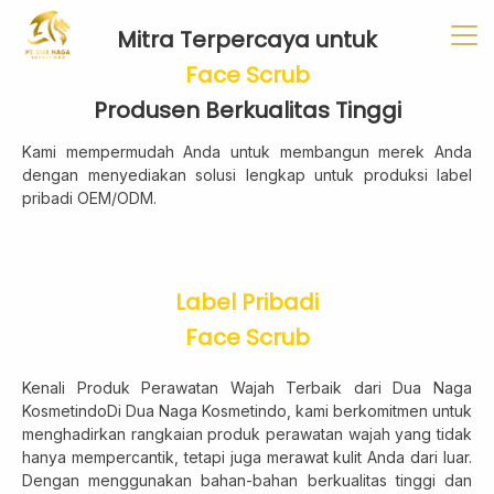
✖
Beranda
Tentang
Artikel
Buletin
Kontak
Mitra Terpercaya untuk
Face Scrub
Produsen Berkualitas Tinggi
Kami mempermudah Anda untuk membangun merek Anda
Pabrikan
dengan menyediakan solusi lengkap untuk produksi label
Tim R & D
pribadi OEM/ODM.
Quality Control
Pameran Perdagangan
Label Pribadi
Face Scrub
Face Care
Kenali Produk Perawatan Wajah Terbaik dari Dua Naga
KosmetindoDi Dua Naga Kosmetindo, kami berkomitmen untuk
Skincare Set
menghadirkan rangkaian produk perawatan wajah yang tidak
Face Oil
hanya mempercantik, tetapi juga merawat kulit Anda dari luar.
Facial Serum
Dengan menggunakan bahan-bahan berkualitas tinggi dan