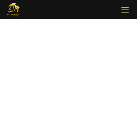
✖
Beranda
Tentang
Artikel
Buletin
Kontak
Pabrikan
Tim R & D
Quality Control
Pameran Perdagangan
Face Care
Skincare Set