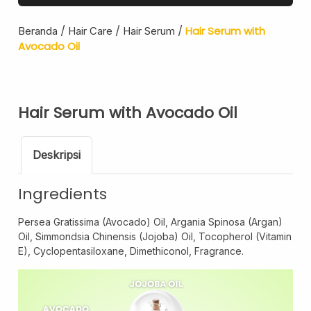
Hair Oil
Shampoo
/
/
/
Hair Serum with
Beranda
Hair Care
Hair Serum
Avocado Oil
Pregnancy Skin Care
Face Care
Body Care
Hair Serum with Avocado Oil
Baby And Kids Care
Body Care
Deskripsi
Hair Care
Men Care
Ingredients
Men Skincare
Persea Gratissima (Avocado) Oil, Argania Spinosa (Argan)
Oil, Simmondsia Chinensis (Jojoba) Oil, Tocopherol (Vitamin
E), Cyclopentasiloxane, Dimethiconol, Fragrance.