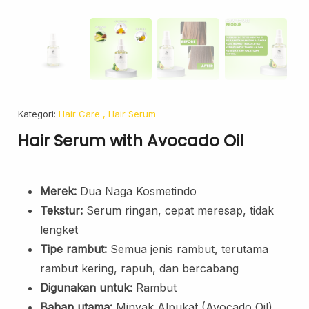
Face Oil
Facial Serum
Skincare Cream
Makeup Remover
Face Toner
Cleanser
Kategori:
Hair Care
, Hair Serum
Face Scrub
Hair Serum with Avocado Oil
Face Mask
Clay Mask
Merek:
Dua Naga Kosmetindo
Sheet Mask
Face Off Mask
Tekstur:
Serum ringan, cepat meresap, tidak
Sleeping Mask
lengket
Tipe rambut:
Semua jenis rambut, terutama
Sunscreen
rambut kering, rapuh, dan bercabang
Sunscreen Cream
Digunakan untuk:
Rambut
Lip Care
Bahan utama:
Minyak Alpukat (Avocado Oil),