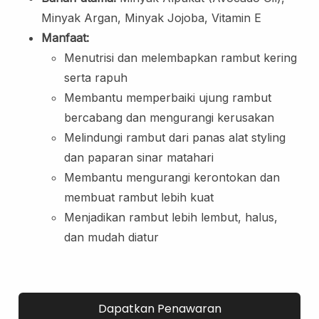
Lip Scrub
Minyak Argan, Minyak Jojoba, Vitamin E
Lip Oil
Manfaat:
Menutrisi dan melembapkan rambut kering
Eye Care
serta rapuh
Eye Cream
Membantu memperbaiki ujung rambut
Eye Serum
bercabang dan mengurangi kerusakan
Body Care
Melindungi rambut dari panas alat styling
Body Lotion
dan paparan sinar matahari
Body Wash
Membantu mengurangi kerontokan dan
Body Butter
membuat rambut lebih kuat
Body Scrub
Menjadikan rambut lebih lembut, halus,
Body Oil
dan mudah diatur
Hair Care
Hair Mask
Hair Serum
Dapatkan Penawaran
Conditioner