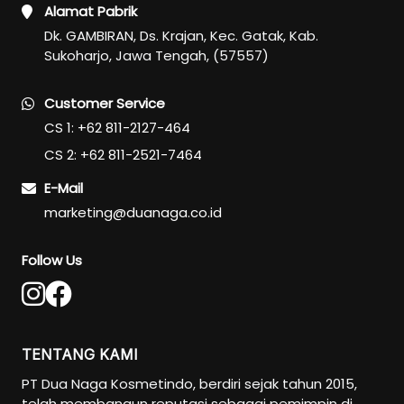
Alamat Pabrik
Skincare Cream
Dk. GAMBIRAN, Ds. Krajan, Kec. Gatak, Kab.
Makeup Remover
Sukoharjo, Jawa Tengah, (57557)
Face Toner
Cleanser
Customer Service
Face Scrub
CS 1: +62 811-2127-464
Face Mask
CS 2: +62 811-2521-7464
Clay Mask
E-Mail
Sheet Mask
marketing@duanaga.co.id
Face Off Mask
Sleeping Mask
Follow Us
Sunscreen
Sunscreen Cream
Lip Care
TENTANG KAMI
Lip Scrub
PT Dua Naga Kosmetindo, berdiri sejak tahun 2015,
Lip Oil
telah membangun reputasi sebagai pemimpin di