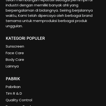
industri dengan memiliki banyak ahli yang
Eye Care
berpengalaman di bidangnya. Seiring berjalannya
Eye Cream
waktu, Kami telah dipercaya oleh berbagai brand
Eye Serum
ternama untuk memproduksi berbagai produk
unggulan.
Body Care
Body Lotion
KATEGORI POPULER
Body Wash
Sunscreen
Body Butter
Face Care
Body Scrub
Body Care
Body Oil
Lainnya
Hair Care
Hair Mask
PABRIK
Hair Serum
Pabrikan
Conditioner
Tim R & D
Hair Oil
Quality Control
Shampoo