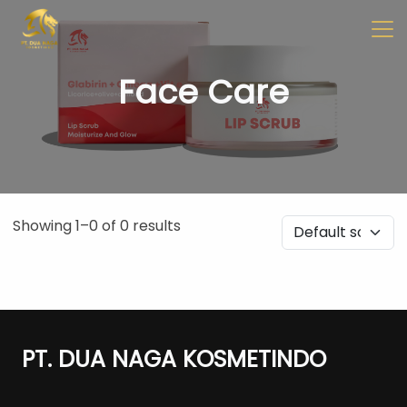
✖
Beranda
Tentang
Artikel
Buletin
Kontak
Face Care
Pabrikan
Tim R & D
Quality Control
Pameran Perdagangan
Showing 1–0 of 0 results
Face Care
Skincare Set
PT. DUA NAGA KOSMETINDO
Face Oil
Facial Serum